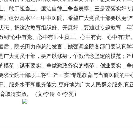
上、敢于担当上、廉洁自律上争当表率；三是要落实好专
聚力建设高水平三甲中医院。希望广大党员干部要以更“严
状态，把这次教育组织好、开展好，要通过专题教育，牢记
做到“心中有党、心中有师生员工、心中有责、心中有戒”
最后，院长田力作总结发言，她强调全院各部门要认真学习
是广大党员干部，要严以修身，争做信念坚定的模范；严
的模范；谋事要实，争做勤政务实的模范；创业要实，争
要求全院干部职工将“三严三实”专题教育与当前医院的中
平、服务水平和服务能力,更好地为广大人民群众服务,真
教育取得实效。（文/李羚 图/李冕）