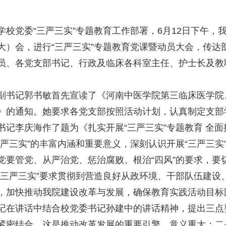
学校党委“三严三实”专题教育工作部署，6月12日下午
大）会，进行
“三严三实”专题教育党课暨动员大会，传
员、各党支部书记、行政及临床各科室主任、护士长及教
。
副书记郭书敏首先宣读了《河南中医学院第三临床医学院、
》的通知。她要求各党支部按照活动计划，认真制定支部
书记李庆海作了题为《扎实开展“三严三实”专题教育 全
三严三实”的丰富内涵和重要意义，深刻认识开展“三严三
党要管党、从严治党、惩治腐败、根治“四风”的要求，要
“三严三实”要求贯彻到营造良好从政环境、干部队伍建设
，加快推动我院建设改革与发展，确保教育实践活动目标
记在讲话中结合校党委书记孙建中的讲话精神，提出三点要
紧密结合，这是推动改革发展的重要引擎，意义重大；二