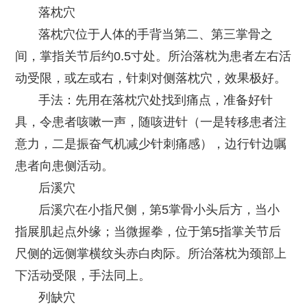
落枕穴
落枕穴位于人体的手背当第二、第三掌骨之
间，掌指关节后约0.5寸处。所治落枕为患者左右活
动受限，或左或右，针刺对侧落枕穴，效果极好。
手法：先用在落枕穴处找到痛点，准备好针
具，令患者咳嗽一声，随咳进针（一是转移患者注
意力，二是振奋气机减少针刺痛感），边行针边嘱
患者向患侧活动。
后溪穴
后溪穴在小指尺侧，第5掌骨小头后方，当小
指展肌起点外缘；当微握拳，位于第5指掌关节后
尺侧的远侧掌横纹头赤白肉际。所治落枕为颈部上
下活动受限，手法同上。
列缺穴