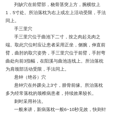
列缺穴在前臂部，桡骨茎突上方，腕横纹上
1．5寸处。所治落枕为右上或左上活动受限，手法
同上。
手三里穴
手三里穴位于曲池下二寸，按之肉起兑肉之
端。取此穴位时应让患者采用正坐，侧腕，伸直前
臂，曲肘的取穴姿势，手三里穴位于前臂，手肘弯
曲处向前3指幅，在阳溪与曲池连线上。所治落枕
为肩颈部活动受限，手法同上。
悬钟（绝谷）穴
悬钟穴在外踝尖上3寸，腓骨前缘。所治落枕
多为经常落枕的颈椎病患者，持续效果较长。
刺时采用补法。
一般来讲，新病落枕一般6~10秒见效，快则针