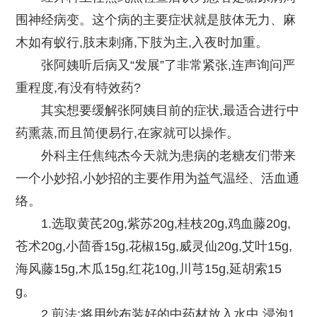
围神经病变。这个病的主要症状就是肢体无力、麻
木如有蚁行,肢末刺痛,下肢为主,入夜时加重。
张阿姨听后病又“发展”了非常紧张,连声询问严
重程度,有没有特效药?
其实想要缓解张阿姨目前的症状,最适合进行中
药熏蒸,而且简便易行,在家就可以操作。
外科主任焦纯杰今天就为患病的老糖友们带来
一个小妙招,小妙招的主要作用为益气温经、活血通
络。
1.选取黄芪20g,紫苏20g,桂枝20g,鸡血藤20g,
苍术20g,小茴香15g,花椒15g,威灵仙20g,艾叶15g,
海风藤15g,木瓜15g,红花10g,川芎15g,延胡索15
g。
2.煎法:将用纱布装好的中药材放入水中,浸泡1