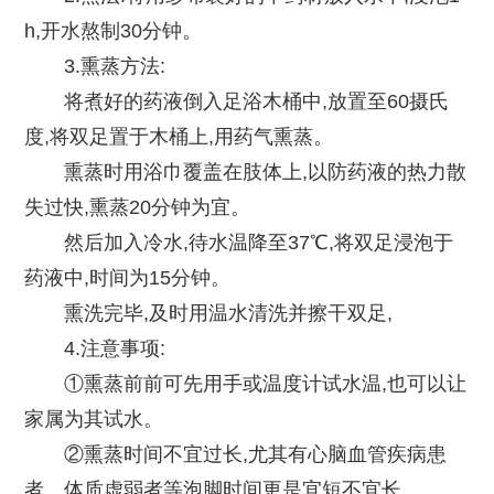
h,开水熬制30分钟。
3.熏蒸方法:
将煮好的药液倒入足浴木桶中,放置至60摄氏
度,将双足置于木桶上,用药气熏蒸。
熏蒸时用浴巾覆盖在肢体上,以防药液的热力散
失过快,熏蒸20分钟为宜。
然后加入冷水,待水温降至37℃,将双足浸泡于
药液中,时间为15分钟。
熏洗完毕,及时用温水清洗并擦干双足,
4.注意事项:
①熏蒸前前可先用手或温度计试水温,也可以让
家属为其试水。
②熏蒸时间不宜过长,尤其有心脑血管疾病患
者、体质虚弱者等泡脚时间更是宜短不宜长。