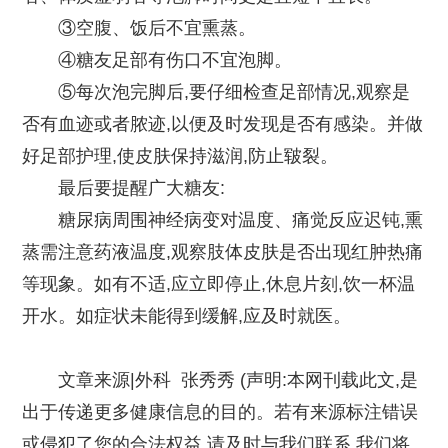
③空腹、饭后不宜熏蒸。
④糖友足部有伤口不宜泡脚。
⑤每次泡完脚后,要仔细检查足部情况,观察是
否有血迹或者脓迹,以便及时发现是否有感染。并做
好足部护理,使皮肤保持滋润,防止皲裂。
最后要提醒广大糖友:
糖尿病周围神经病变对温度、痛觉反应迟钝,熏
蒸需注意药液温度,观察肢体皮肤是否出现红肿热痛
等现象。如有不适,应立即停止,休息片刻,饮一杯温
开水。如症状未能得到缓解,应及时就医。
文章来源|外科 张秀秀 (声明:本网刊载此文,是
出于传递更多健康信息的目的。若有来源标注错误
或侵犯了您的合法权益,请及时与我们联系,我们将