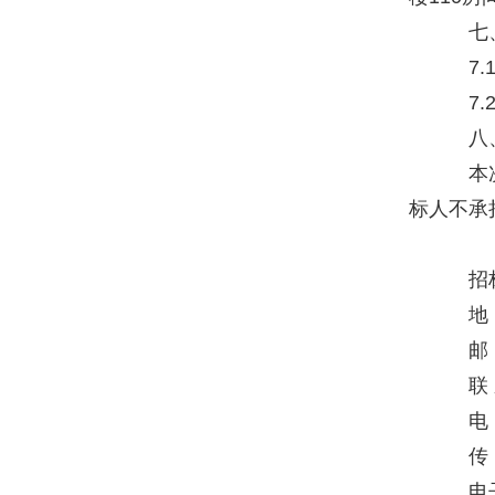
七、
7.
7.
八、
本次
标人不承
招标
地 
邮 
联 
电 
传 真
电子邮