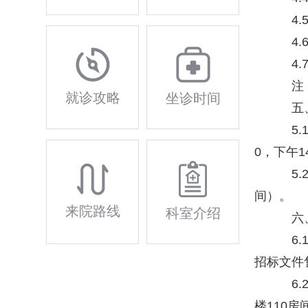
4.
4.
4.
注：
就诊攻略
坐诊时间
五、
5.1
0，下午14:
5.
间）。
来院路线
科室介绍
六、
6.
招标文件
6.
楼110房